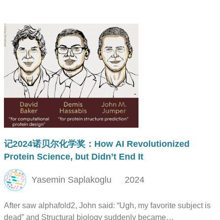
不是目的地，而是旅途中的每一次顿悟与成长。
记2024诺贝尔化学奖：How AI Revolutionized
Protein Science, but Didn’t End It
Yasemin Saplakoglu
2024
After saw alphafold2, John said: “Ugh, my favorite subject is
dead” and Structural biology suddenly became