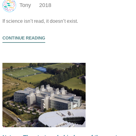
Tony
2018
If science isn’t read, it doesn’t exist.
CONTINUE READING