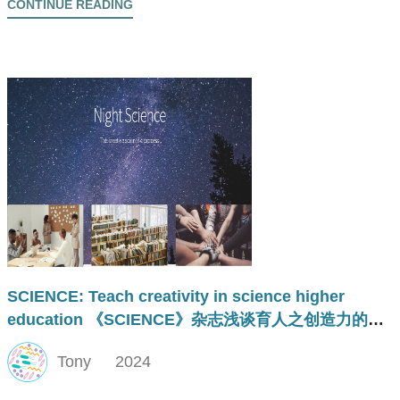
CONTINUE READING
SCIENCE: Teach creativity in science higher
education 《SCIENCE》杂志浅谈育人之创造力的培
养
Tony
2024