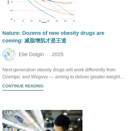
Nature: Dozens of new obesity drugs are
coming: 减脂增肌才是王道
Elie Dolgin
2025
Next-generation obesity drugs will work differently from
Ozempic and Wegovy — aiming to deliver greater weight
loss with fewer side effects.
CONTINUE READING